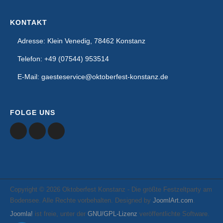
KONTAKT
Adresse: Klein Venedig, 78462 Konstanz
Telefon: +49 (07544) 953514
E-Mail: gaesteservice@oktoberfest-konstanz.de
FOLGE UNS
Copyright © 2026 Oktoberfest Konstanz - Die größte Festzeltparty am
Bodensee. Alle Rechte vorbehalten. Designed by
JoomlArt.com
.
Joomla!
ist freie, unter der
GNU/GPL-Lizenz
veröffentlichte Software.