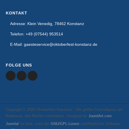
KONTAKT
Adresse: Klein Venedig, 78462 Konstanz
Telefon: +49 (07544) 953514
E-Mail: gaesteservice@oktoberfest-konstanz.de
FOLGE UNS
Copyright © 2026 Oktoberfest Konstanz - Die größte Festzeltparty am
Bodensee. Alle Rechte vorbehalten. Designed by
JoomlArt.com
.
Joomla!
ist freie, unter der
GNU/GPL-Lizenz
veröffentlichte Software.