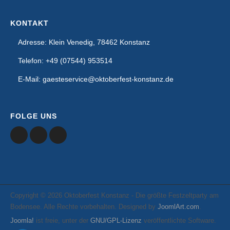
KONTAKT
Adresse: Klein Venedig, 78462 Konstanz
Telefon: +49 (07544) 953514
E-Mail: gaesteservice@oktoberfest-konstanz.de
FOLGE UNS
Copyright © 2026 Oktoberfest Konstanz - Die größte Festzeltparty am
Bodensee. Alle Rechte vorbehalten. Designed by
JoomlArt.com
.
Joomla!
ist freie, unter der
GNU/GPL-Lizenz
veröffentlichte Software.