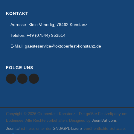
KONTAKT
Adresse: Klein Venedig, 78462 Konstanz
Telefon: +49 (07544) 953514
E-Mail: gaesteservice@oktoberfest-konstanz.de
FOLGE UNS
Copyright © 2026 Oktoberfest Konstanz - Die größte Festzeltparty am
Bodensee. Alle Rechte vorbehalten. Designed by
JoomlArt.com
.
Joomla!
ist freie, unter der
GNU/GPL-Lizenz
veröffentlichte Software.