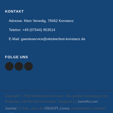
KONTAKT
Adresse: Klein Venedig, 78462 Konstanz
Telefon: +49 (07544) 953514
E-Mail: gaesteservice@oktoberfest-konstanz.de
FOLGE UNS
Copyright © 2026 Oktoberfest Konstanz - Die größte Festzeltparty am
Bodensee. Alle Rechte vorbehalten. Designed by
JoomlArt.com
.
Joomla!
ist freie, unter der
GNU/GPL-Lizenz
veröffentlichte Software.