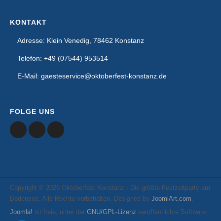
KONTAKT
Adresse: Klein Venedig, 78462 Konstanz
Telefon: +49 (07544) 953514
E-Mail: gaesteservice@oktoberfest-konstanz.de
FOLGE UNS
Copyright © 2026 Oktoberfest Konstanz - Die größte Festzeltparty am
Bodensee. Alle Rechte vorbehalten. Designed by
JoomlArt.com
.
Joomla!
ist freie, unter der
GNU/GPL-Lizenz
veröffentlichte Software.