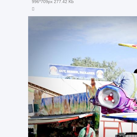
996*709px
277.42 Kb