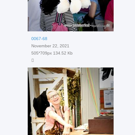
0067-68
November 22, 2021
505*709px
134.52 Kb