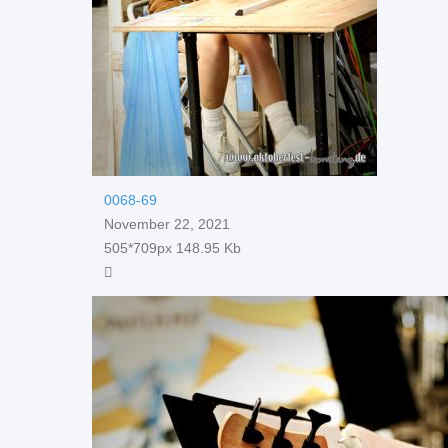
0068-69
November 22, 2021
505*709px
148.95 Kb