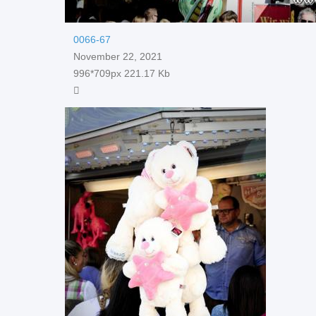
0066-67
November 22, 2021
996*709px
221.17 Kb