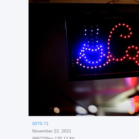
0070-71
November 22, 2021
996*709px
135.12 Kb